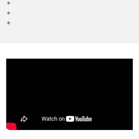
＊
＊
＊