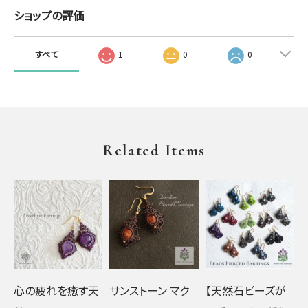
ショップの評価
すべて
1
0
0
Related Items
心の疲れを癒す天
サンストーン マク
【天然石ビーズが